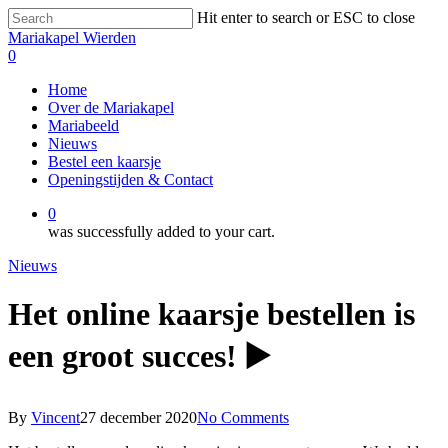
Skip
Hit enter to search or ESC to close
to
Close
Mariakapel Wierden
main
Search
0
content
Menu
Home
Over de Mariakapel
Mariabeeld
Nieuws
Bestel een kaarsje
Openingstijden & Contact
0
was successfully added to your cart.
Nieuws
Het online kaarsje bestellen is
een groot succes! ▶️
By
Vincent
27 december 2020
No Comments