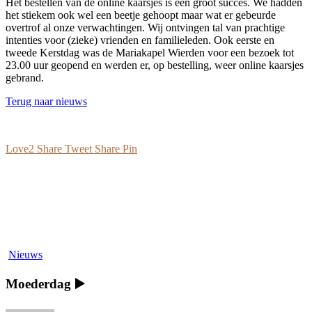
Het bestellen van de online kaarsjes is een groot succes. We hadden
het stiekem ook wel een beetje gehoopt maar wat er gebeurde
overtrof al onze verwachtingen. Wij ontvingen tal van prachtige
intenties voor (zieke) vrienden en familieleden. Ook eerste en
tweede Kerstdag was de Mariakapel Wierden voor een bezoek tot
23.00 uur geopend en werden er, op bestelling, weer online kaarsjes
gebrand.
Terug naar nieuws
Love
2
Share
Tweet
Share
Pin
hidden
Nieuws
Moederdag ▶️