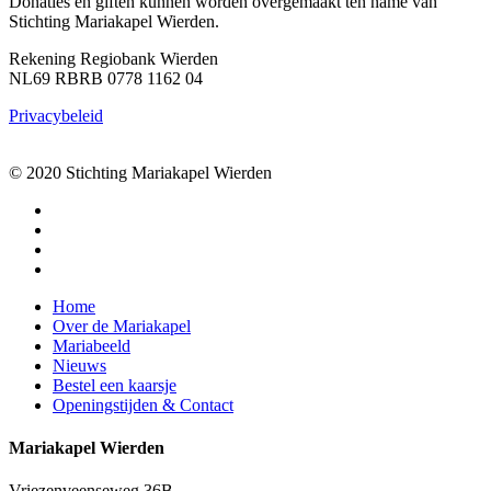
Donaties en giften kunnen worden overgemaakt ten name van
Stichting Mariakapel Wierden.
Rekening Regiobank Wierden
NL69 RBRB 0778 1162 04
Privacybeleid
© 2020 Stichting Mariakapel Wierden
facebook
linkedin
youtube
instagram
Close
Home
Menu
Over de Mariakapel
Mariabeeld
Nieuws
Bestel een kaarsje
Openingstijden & Contact
Mariakapel Wierden
Vriezenveenseweg 36B